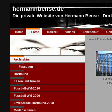
hermannbense.de
Die private Website von Hermann Bense - Do
Home
Fotos
Malerei
Videos
Lebenslauf
Com
Home
>
Fotos
>
Arch
Architektur
Fassaden
Dortmund
Bersw
Essen und Trinken
Do
Fussball-WM-2010
Fussball-WM-2006
Loveparade-Dortmund-2008
Modenschauen