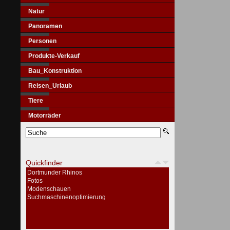
Natur
Panoramen
Personen
Produkte-Verkauf
Bau_Konstruktion
Reisen_Urlaub
Tiere
Motorräder
Quickfinder
Dortmunder Rhinos
Fotos
Modenschauen
Suchmaschinenoptimierung