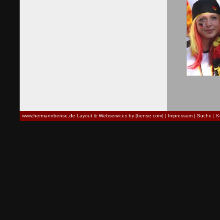
www.hermannbense.de
Layout & Webservices by [bense.com]
|
Impressum
|
Suche
|
K