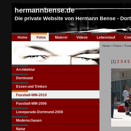
hermannbense.de
Die private Website von Hermann Bense - Do
Home
Fotos
Malerei
Videos
Lebenslauf
Com
Home
>
Fotos
>
Fus
[1]
2
3
4
5
Architektur
Dortmund
Essen und Trinken
Fussball-WM-2010
Fussball-WM-2006
Loveparade-Dortmund-2008
Modenschauen
Natur