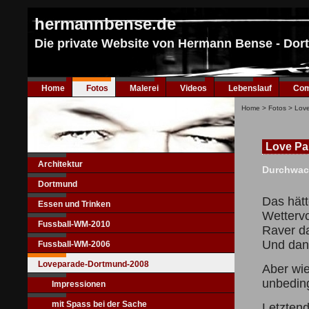
hermannbense.de
Die private Website von Hermann Bense - Do
Home
Fotos
Malerei
Videos
Lebenslauf
Com
Home
>
Fotos
>
Lov
Love Pa
Architektur
Durchwac
Dortmund
Das hätt
Essen und Trinken
Wettervo
Fussball-WM-2010
Raver da
Und dann
Fussball-WM-2006
Loveparade-Dortmund-2008
Aber wie
unbedin
Impressionen
mit Spass bei der Sache
Letztend