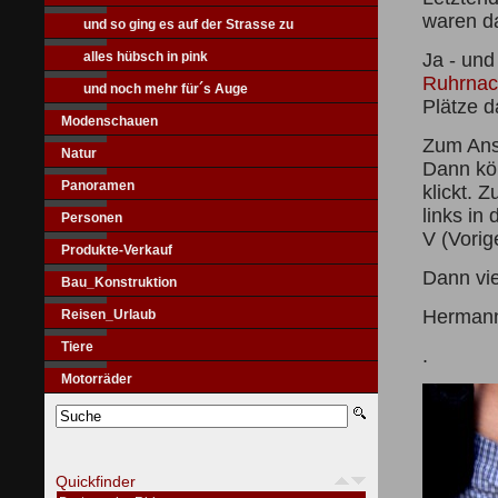
waren d
und so ging es auf der Strasse zu
alles hübsch in pink
Ja - un
Ruhrnac
und noch mehr für´s Auge
Plätze d
Modenschauen
Zum Ansc
Natur
Dann kön
Panoramen
klickt. 
links in
Personen
V (Vorig
Produkte-Verkauf
Dann vi
Bau_Konstruktion
Herman
Reisen_Urlaub
Tiere
.
Motorräder
Quickfinder