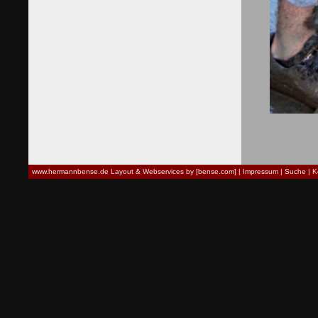
www.hermannbense.de
Layout & Webservices by [bense.com]
|
Impressum
|
Suche
|
K