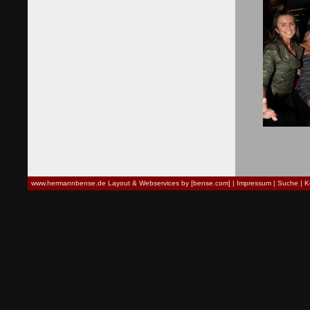
www.hermannbense.de
Layout & Webservices by [bense.com]
|
Impressum
|
Suche
|
K