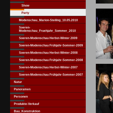
Show
Party
Modenschau_Marion-Steiling_10.05.2010
Soeren-
Modenschau_Fruehjahr_Sommer_2010
Soeren-Modenschau Herbst-Winter 2009
Soeren-Modenschau Frühjahr-Sommer-2009
Soeren-Modenschau Herbst-Winter-2008
Soeren-Modenschau Frühjahr-Sommer-2008
Soeren-Modenschau Herbst-Winter-2007
Soeren-Modenschau Frühjahr-Sommer-2007
Natur
Panoramen
Personen
Produkte-Verkauf
Bau_Konstruktion