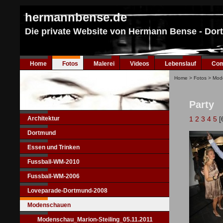
hermannbense.de
Die private Website von Hermann Bense - Do
Home
Fotos
Malerei
Videos
Lebenslauf
Com
Home
>
Fotos
>
Mod
Party
Architektur
1
2
3
4
5
[
Dortmund
Essen und Trinken
Fussball-WM-2010
Fussball-WM-2006
Loveparade-Dortmund-2008
Modenschauen
Modenschau_Marion-Steiling_05.11.2011