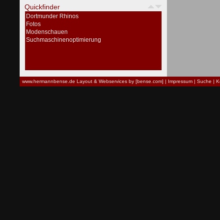
Quickfinder
Dortmunder Rhinos
Fotos
Modenschauen
Suchmaschinenoptimierung
www.hermannbense.de
Layout & Webservices by [bense.com]
|
Impressum
|
Suche
|
K