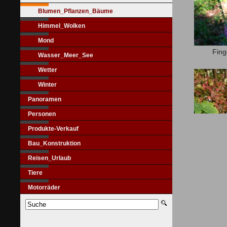
Blumen_Pflanzen_Bäume
Himmel_Wolken
Mond
Fing
Wasser_Meer_See
Wetter
Winter
Panoramen
Personen
Produkte-Verkauf
Bau_Konstruktion
Reisen_Urlaub
Tiere
Motorräder