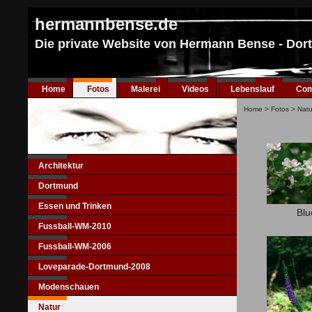
hermannbense.de
Die private Website von Hermann Bense - Do
Home
Fotos
Malerei
Videos
Lebenslauf
Com
Home
>
Fotos
>
Natu
Architektur
Dortmund
Essen und Trinken
Blu
Fussball-WM-2010
Fussball-WM-2006
Loveparade-Dortmund-2008
Modenschauen
Natur