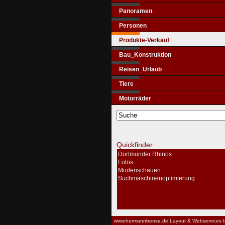
Panoramen
Personen
Produkte-Verkauf
Bau_Konstruktion
Reisen_Urlaub
Tiere
Motorräder
Quickfinder
Dortmunder Rhinos
Fotos
Modenschauen
Suchmaschinenoptimierung
www.hermannbense.de
Layout & Webservices 