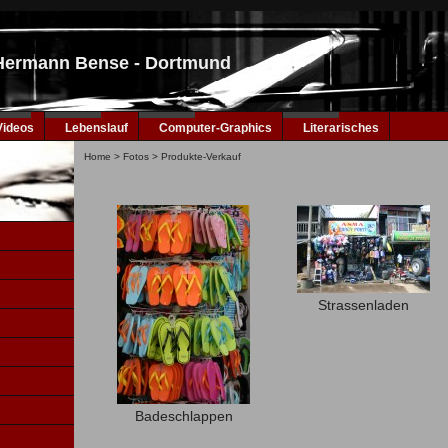
 Hermann Bense - Dortmund
Videos
Lebenslauf
Computer-Graphics
Literarisches
Home
>
Fotos
>
Produkte-Verkauf
Strassenladen
Badeschlappen