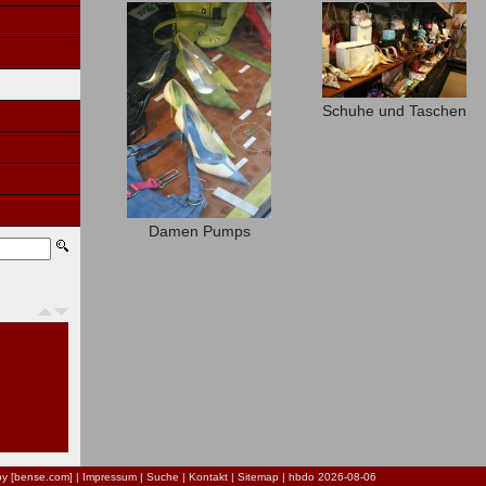
Schuhe und Taschen
Damen Pumps
by [bense.com]
|
Impressum
|
Suche
|
Kontakt
|
Sitemap
| hbdo 2026-08-06