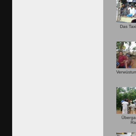
Das Taxi
Verwüstun
Überga
Ra