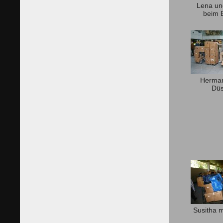
Lena un
beim 
Herman
Düs
Susitha m