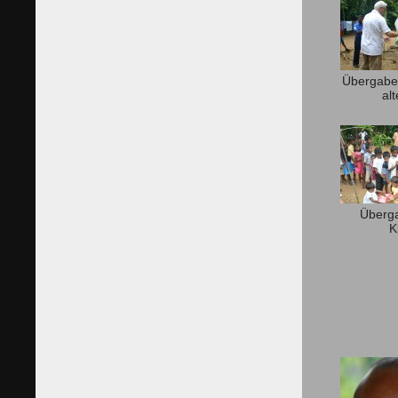
Übergabe 
al
Überga
K