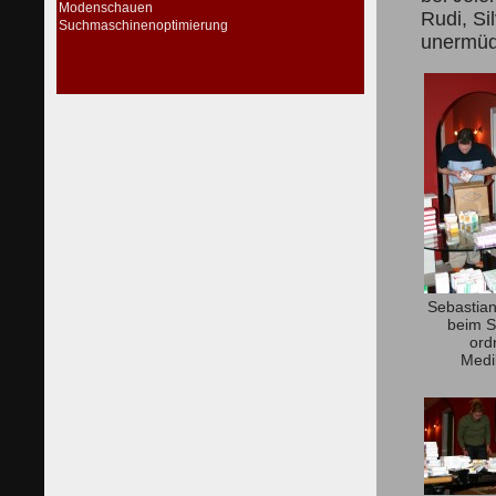
Modenschauen
Rudi, Si
Suchmaschinenoptimierung
unermüdl
Sebastia
beim S
ord
Medi