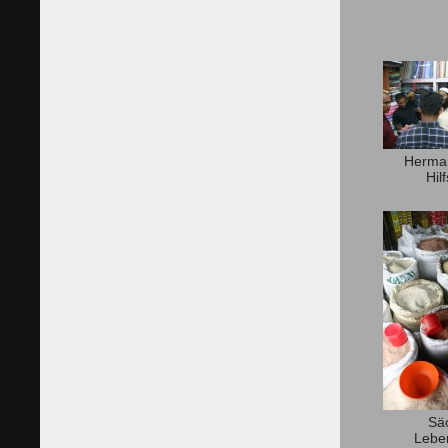
Herman
Hil
Sä
Lebe