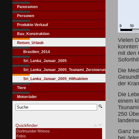
Panoramen
Personen
Produkte-Verkauf
Bau_Konstruktion
Vielen D
Reisen_Urlaub
konnten
Brasilien_2014
mit den 
Soforthi
Sri_Lanka_Januar_2005
Die Med
Sri_Lanka_Januar_2005_Tsunami_Zerstoerungen
Gesundh
Sri_Lanka_Januar_2005_Hilfsaktion
der Kra
Tiere
Die Lebe
Motorräder
einem kl
Tsunami 
250 Über
landeinw
Quickfinder
Ganz be
Dortmunder Rhinos
Fotos
bei Jele