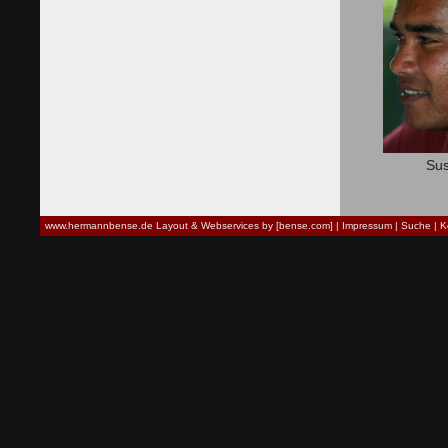
Sus
www.hermannbense.de
Layout & Webservices by [bense.com]
|
Impressum
|
Suche
|
K