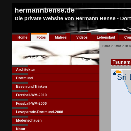
hermannbense.de
Die private Website von Hermann Bense - Do
Home
Fotos
Malerei
Videos
Lebenslauf
Com
Home
>
Fotos
>
Reis
Tsunami 
Architektur
Dortmund
Essen und Trinken
Fussball-WM-2010
Fussball-WM-2006
Loveparade-Dortmund-2008
Modenschauen
Natur