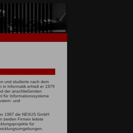
n und studierte nach dem
 in Informatik erhielt er 1979
nd der anschließenden
uhl für Informationssysteme
system- und
e er 1987 die NEXUS GmbH
n beiden Firmen leitete
klungsprojekte für
wicklungsumgebungen.