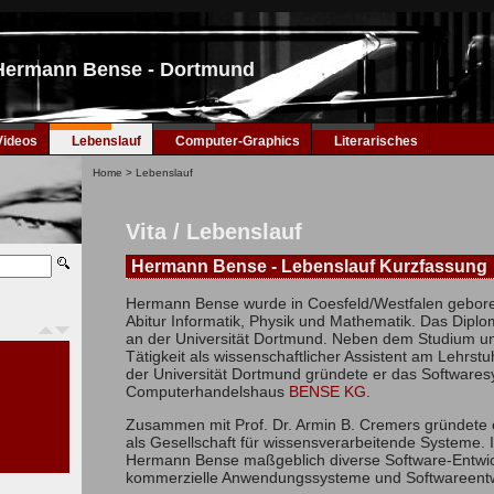
 Hermann Bense - Dortmund
Videos
Lebenslauf
Computer-Graphics
Literarisches
Home
>
Lebenslauf
Vita / Lebenslauf
Hermann Bense - Lebenslauf Kurzfassung
Hermann Bense wurde in Coesfeld/Westfalen gebore
Abitur Informatik, Physik und Mathematik. Das Diplom
an der Universität Dortmund. Neben dem Studium u
Tätigkeit als wissenschaftlicher Assistent am Lehrst
der Universität Dortmund gründete er das Software
Computerhandelshaus
BENSE KG
.
Zusammen mit Prof. Dr. Armin B. Cremers gründet
als Gesellschaft für wissensverarbeitende Systeme. I
Hermann Bense maßgeblich diverse Software-Entwic
kommerzielle Anwendungssysteme und Softwareent