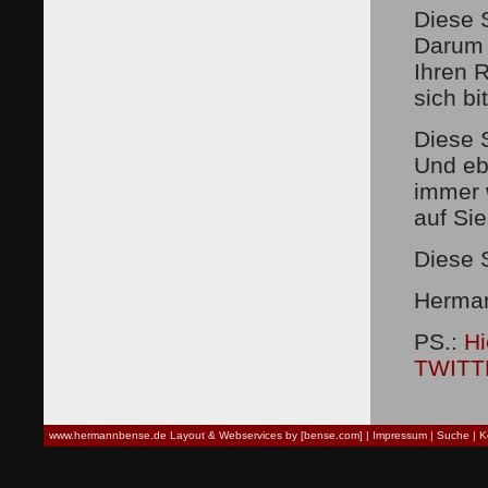
Diese S
Darum l
Ihren 
sich bi
Diese S
Und eb
immer 
auf Sie
Diese S
Herma
PS.:
Hi
TWITT
www.hermannbense.de
Layout & Webservices by [bense.com]
|
Impressum
|
Suche
|
K