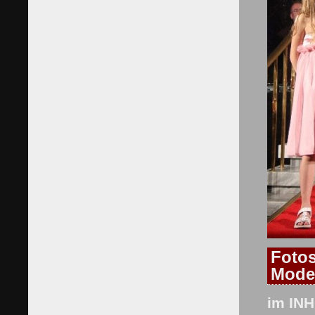
Foto
Mode
im IN