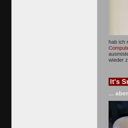
hab ich
Compute
ausmist
wieder z
It's 
... ab