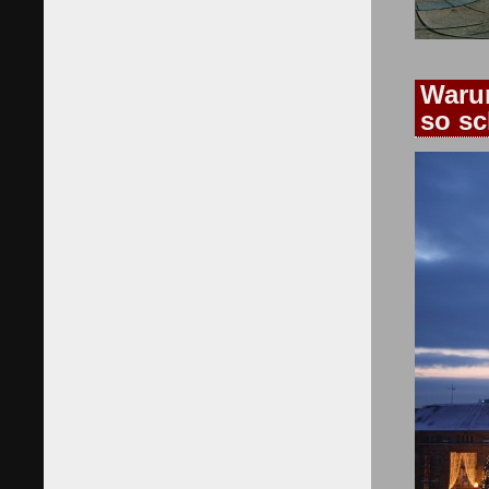
Waru
so sc