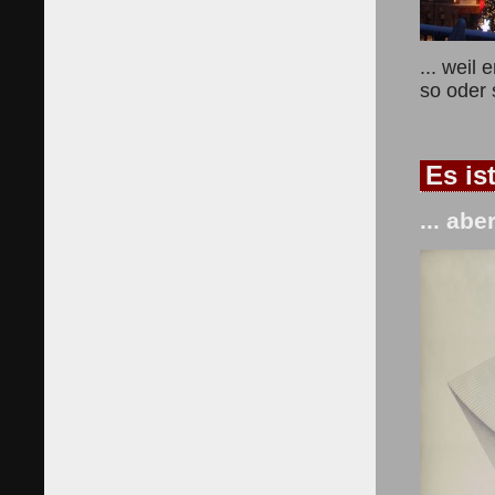
... weil
so oder s
Es is
... ab