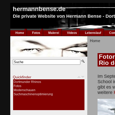
hermannbense.de
Die private Website von Hermann Bense - Do
Home
Fotos
Malerei
Videos
Lebenslauf
Com
Home
Fotor
Rio d
Im Sept
Quickfinder
School i
Dortmunder Rhinos
Fotos
gibt es 
Modenschauen
weitere
Suchmaschinenoptimierung