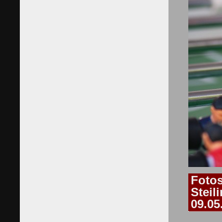
Foto
Steil
09.05