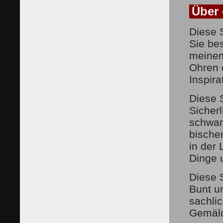
Über 
Diese S
Sie be
meinem
Ohren ö
Inspir
Diese S
Sicher
schwar
bischen
in der 
Dinge 
Diese S
Bunt u
sachli
Gemäld